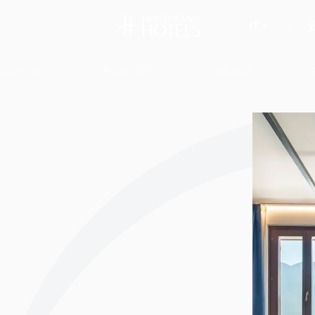
IT
od & drink
Pool & SPA
Info Utili
Hotel Villa Dirce - Adults only
Campin
Hotel All’Azzurro
Hotel A
Hotel Sogno del Benaco
Hotel R
Hotel Garda Bellevue
Hotel Pi
Garda Suite Hotel - Adults only
Residence Oasi
Camping Park Garda