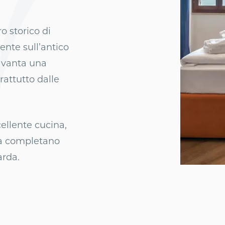
ro storico di
ente sull’antico
, vanta una
attutto dalle
cellente cucina,
ità completano
arda.