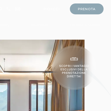
RICHIEDI
PRENOTA
Gallery
Esperienze
Location & Contatti
g Toscolano
SCOPRI I VANTAGGI
ntico Monastero
ESCLUSIVI DELLA
PRENOTAZIONE
egina del Garda Suite
DIRETTA!
ccolo Paradiso - All Inclusive