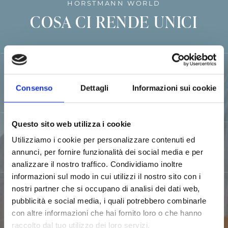
HORSTMANN WORLD
COSA CI RENDE UNICI
13 HOTEL E
POSIZIONE
Consenso
Dettagli
Informazioni sui cookie
CAMPEGGI
PERFETTA
Questo sito web utilizza i cookie
OFFERTA
Utilizziamo i cookie per personalizzare contenuti ed
GASTRONOMICA
FIDELITY CARD
annunci, per fornire funzionalità dei social media e per
analizzare il nostro traffico. Condividiamo inoltre
informazioni sul modo in cui utilizzi il nostro sito con i
nostri partner che si occupano di analisi dei dati web,
OFFERTE
pubblicità e social media, i quali potrebbero combinarle
ESCLUSIVE
con altre informazioni che hai fornito loro o che hanno
raccolto dal tuo utilizzo dei loro servizi.