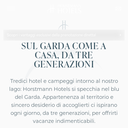
Scopri i vantaggi esclusivi della prenotazione diretta!
SUL GARDA COME A
CASA, DA TRE
GENERAZIONI
Tredici hotel e campeggi intorno al nostro
lago: Horstmann Hotels si specchia nel blu
del Garda. Appartenenza al territorio e
sincero desiderio di accoglierti ci ispirano
ogni giorno, da tre generazioni, per offrirti
Hotel Villa Dirce
Adults only
vacanze indimenticabili.