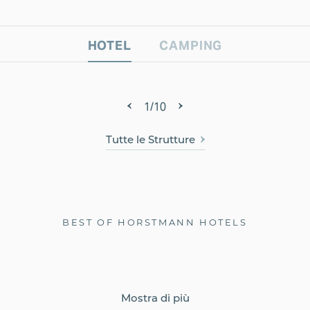
LIMONE SUL GARDA
Scopri
HOTEL
CAMPING
1/10
Tutte le Strutture
Fidelity Card
Prenota direttamente: conviene
Garda Bike
Tutti i vantaggi del mondo Horstmann
Migliori tariffe e policy vantaggiose
Hotels.
Itinerari mozzafiato su due ruote
Scopri
BEST OF HORSTMANN HOTELS
Scopri
Scopri
Mostra di più