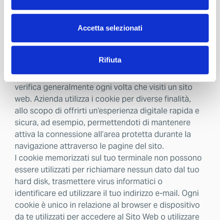
autorizzati.
Cookies
Un cookie è una breve stringa di testo che viene
Accetta selezionati
inviata al tuo browser e, eventualmente, salvata sul
tuo computer (in alternativa sul tuo
Rifiuta
smartphone/tablet o qualunque altro strumento
utilizzato per accedere ad Internet); tale invio si
verifica generalmente ogni volta che visiti un sito
web. Azienda utilizza i cookie per diverse finalità,
allo scopo di offrirti un’esperienza digitale rapida e
sicura, ad esempio, permettendoti di mantenere
attiva la connessione all’area protetta durante la
navigazione attraverso le pagine del sito.
I cookie memorizzati sul tuo terminale non possono
essere utilizzati per richiamare nessun dato dal tuo
hard disk, trasmettere virus informatici o
identificare ed utilizzare il tuo indirizzo e-mail. Ogni
cookie è unico in relazione al browser e dispositivo
da te utilizzati per accedere al Sito Web o utilizzare