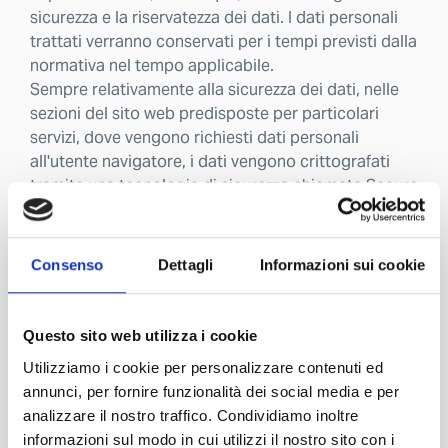
sicurezza e la riservatezza dei dati. I dati personali
trattati verranno conservati per i tempi previsti dalla
normativa nel tempo applicabile.
Sempre relativamente alla sicurezza dei dati, nelle
sezioni del sito web predisposte per particolari
servizi, dove vengono richiesti dati personali
all'utente navigatore, i dati vengono crittografati
tramite una tecnologia di sicurezza chiamata Secure
Sockets Layer, abbreviata in SSL. La tecnologia SSL
codifica le informazioni prima che queste vengano
scambiate via Internet tra l'elaboratore dell'utente
Consenso
Dettagli
Informazioni sui cookie
ed i sistemi centrali di Azienda, rendendole
incomprensibili ai non autorizzati e garantendo in
questo modo la riservatezza delle informazioni
Questo sito web utilizza i cookie
trasmesse; inoltre le transazioni effettuate
Utilizziamo i cookie per personalizzare contenuti ed
utilizzando strumenti di pagamento elettronici sono
annunci, per fornire funzionalità dei social media e per
realizzate utilizzando direttamente la piattaforma
analizzare il nostro traffico. Condividiamo inoltre
del Fornitore dei servizi di pagamento (PSP) e
informazioni sul modo in cui utilizzi il nostro sito con i